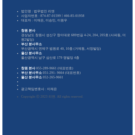
법인명 : 법무법인 리앤
사업자번호 :
874-87-01599
466-85-01958
대표자 : 이재은, 이승민, 이원우
창원 본사
경상남도 창원시 성산구 창이대로 689번길 4-24, 204, 205호 (사파동, 더
원2빌딩)
부산 분사무소
부산광역시 연제구 법원로 40, 10층 (거제동, 서정빌딩)
울산 분사무소
울산광역시 남구 삼산로 179 영빌딩 4층
창원 본사
055-289-9661 (대표번호)
부산 분사무소
051-291- 9664 (대표번호)
울산 분사무소
052-265-9661
광고책임변호사 : 이재은
Copyright ⓒ 2023 리앤. All rights reserved.