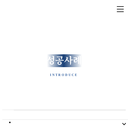
Lee & Law Firm
[ 성공사례 ]
INTRODUCE