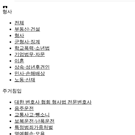
형사
전체
부동산·건설
형사
군형사·징계
학교폭력·소년법
기업법무·자문
이혼
상속·성년후견인
민사·손해배상
노동·산재
주거침입
대한 변호사 협회 형사법 전문변호사
음주운전
교통사고·뺑소니
보복운전·난폭운전
특정범죄가중처벌
명예훼손·모욕