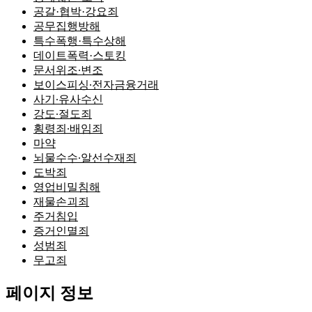
공갈·협박·강요죄
공무집행방해
특수폭행·특수상해
데이트폭력·스토킹
문서위조∙변조
보이스피싱∙전자금융거래
사기∙유사수신
강도∙절도죄
횡령죄∙배임죄
마약
뇌물수수∙알선수재죄
도박죄
영업비밀침해
재물손괴죄
주거침입
증거인멸죄
성범죄
무고죄
페이지 정보