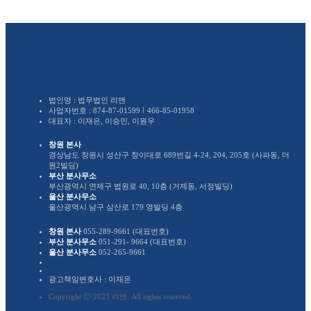
법인명 : 법무법인 리앤
사업자번호 :
874-87-01599
466-85-01958
대표자 : 이재은, 이승민, 이원우
창원 본사
경상남도 창원시 성산구 창이대로 689번길 4-24, 204, 205호 (사파동, 더
원2빌딩)
부산 분사무소
부산광역시 연제구 법원로 40, 10층 (거제동, 서정빌딩)
울산 분사무소
울산광역시 남구 삼산로 179 영빌딩 4층
창원 본사
055-289-9661 (대표번호)
부산 분사무소
051-291- 9664 (대표번호)
울산 분사무소
052-265-9661
광고책임변호사 : 이재은
Copyright ⓒ 2023 리앤. All rights reserved.