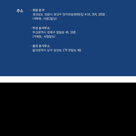
주소
· 창원 본사
경상남도 창원시 성산구 창이대로689번길 4-24, 204, 205호
(사파동, 더원2빌딩)
· 부산 분사무소
부산광역시 연제구 법원로 40, 10층
(거제동, 서정빌딩)
· 울산 분사무소
울산광역시 남구 삼산로 179 영빌딩 4층