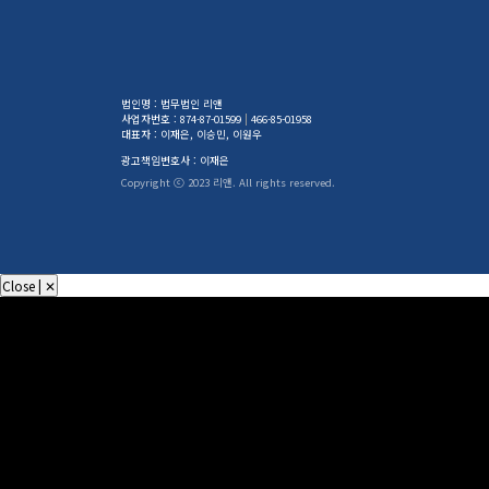
법인명 : 법무법인 리앤
사업자번호 :
874-87-01599
466-85-01958
대표자 : 이재은, 이승민, 이원우
광고책임변호사 : 이재은
Copyright ⓒ 2023 리앤. All rights reserved.
Close | ✕